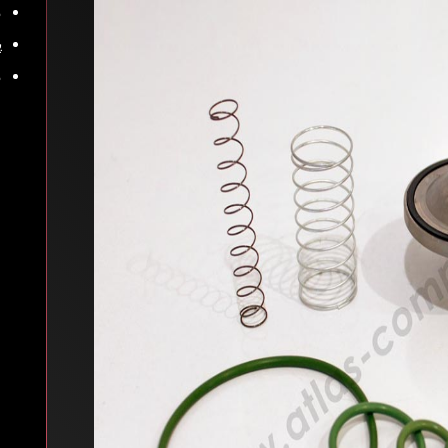
م
پ
م