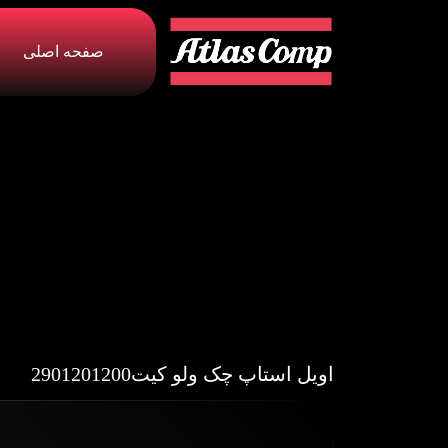
صفحه اصلی
اویل استاپ چک ولو کیت2901201200