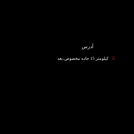
آدرس
کیلومتر 15 جاده مخصوص،بعد
از چهار راه ایران خودرو، لاین
کندرو،شرکت اطلس کمپرسور
خاورمیانه، پلاک 495
ایران، تهران، خیابان اشرفی
اصفهانی، نرسیده به مرزداران، بن
بست بهار، پلاک 11